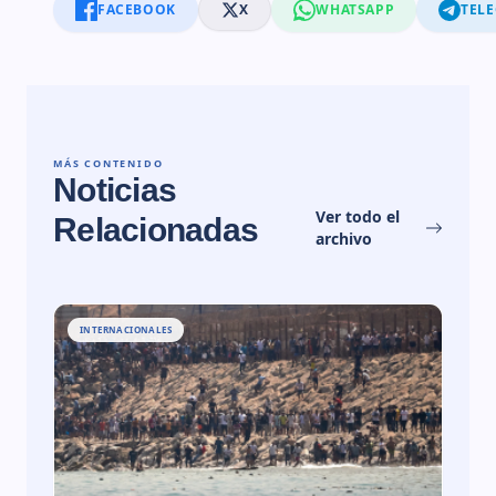
FACEBOOK
X
WHATSAPP
TEL
MÁS CONTENIDO
Noticias
Ver todo el
Relacionadas
archivo
INTERNACIONALES