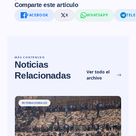
Comparte este artículo
FACEBOOK
X
WHATSAPP
TEL
MÁS CONTENIDO
Noticias
Ver todo el
Relacionadas
archivo
INTERNACIONALES