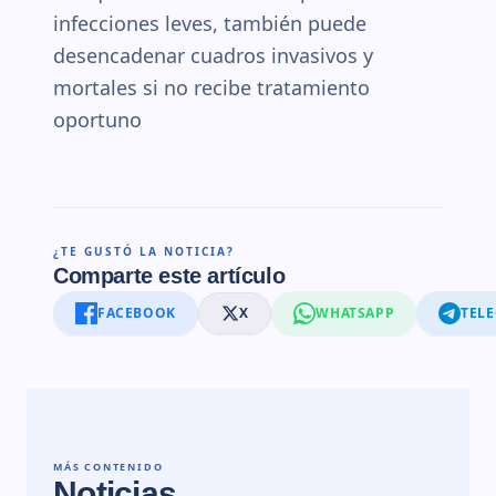
infecciones leves, también puede
desencadenar cuadros invasivos y
mortales si no recibe tratamiento
oportuno
¿TE GUSTÓ LA NOTICIA?
Comparte este artículo
FACEBOOK
X
WHATSAPP
TEL
MÁS CONTENIDO
Noticias