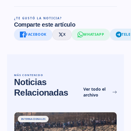
¿TE GUSTÓ LA NOTICIA?
Comparte este artículo
FACEBOOK
X
WHATSAPP
TEL
MÁS CONTENIDO
Noticias
Ver todo el
Relacionadas
archivo
INTERNACIONALES