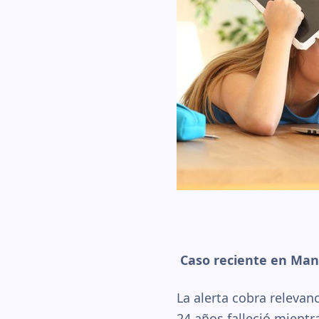
Caso reciente en Ma
La alerta cobra releva
24 años falleció mientr