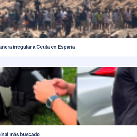
anera irregular a Ceuta en España
iminal más buscado