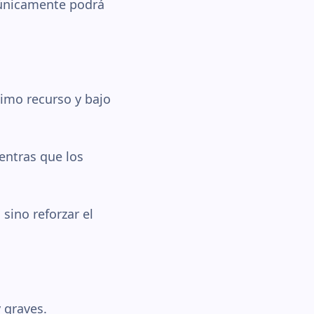
 únicamente podrá
timo recurso y bajo
entras que los
sino reforzar el
 graves.