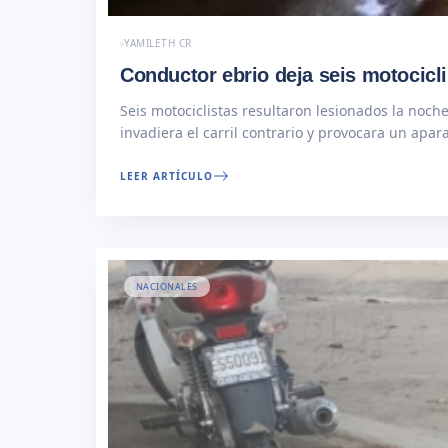
YAMILETH CR
Conductor ebrio deja seis motocicl
Seis motociclistas resultaron lesionados la n
invadiera el carril contrario y provocara un ap
Ducualí, donde… Read More
LEER ARTÍCULO
NACIONALES