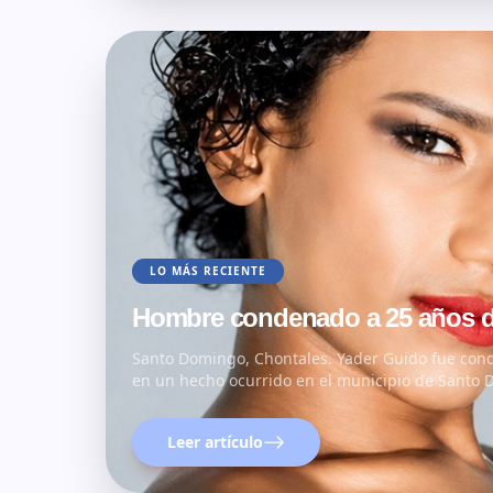
LO MÁS RECIENTE
Hombre condenado a 25 años de
Santo Domingo, Chontales. Yader Guido fue cond
en un hecho ocurrido en el municipio de Santo
medios…
Leer artículo