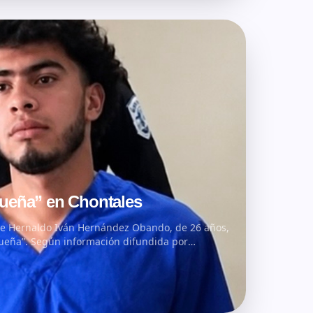
gueña” en Chontales
 de Hernaldo Iván Hernández Obando, de 26 años,
ueña”. Según información difundida por