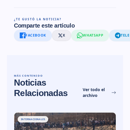
¿TE GUSTÓ LA NOTICIA?
Comparte este artículo
FACEBOOK
X
WHATSAPP
TEL
MÁS CONTENIDO
Noticias
Ver todo el
Relacionadas
archivo
INTERNACIONALES