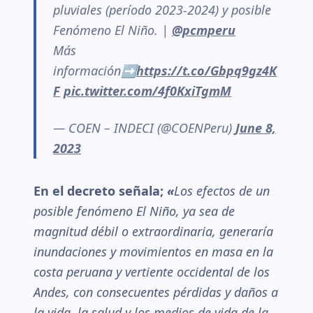
pluviales (período 2023-2024) y posible
Fenómeno El Niño. |
@pcmperu
Más
información➡️
https://t.co/Gbpq9gz4K
F
pic.twitter.com/4f0KxiTgmM
— COEN – INDECI (@COENPeru)
June 8,
2023
En el decreto señala;
«
Los efectos de un
posible fenómeno El Niño, ya sea de
magnitud débil o extraordinaria, generaría
inundaciones y movimientos en masa en la
costa peruana y vertiente occidental de los
Andes, con consecuentes pérdidas y daños a
la vida, la salud y los medios de vida de la