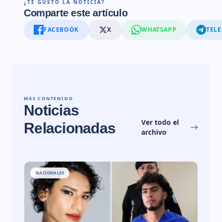
¿TE GUSTÓ LA NOTICIA?
Comparte este artículo
FACEBOOK
X
WHATSAPP
TEL
MÁS CONTENIDO
Noticias
Ver todo el
Relacionadas
archivo
NACIONALES