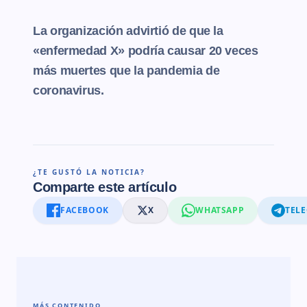
La organización advirtió de que la
«enfermedad X» podría causar 20 veces
más muertes que la pandemia de
coronavirus.
¿TE GUSTÓ LA NOTICIA?
Comparte este artículo
FACEBOOK
X
WHATSAPP
TEL
MÁS CONTENIDO