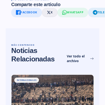
Comparte este artículo
FACEBOOK
X
WHATSAPP
TEL
MÁS CONTENIDO
Noticias
Ver todo el
Relacionadas
archivo
INTERNACIONALES