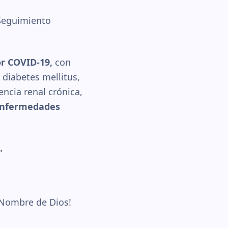
 Seguimiento
r COVID-19,
con
 diabetes mellitus,
ncia renal crónica,
 enfermedades
.
l Nombre de Dios!