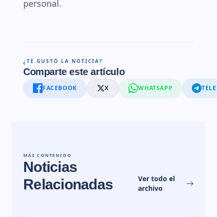
personal.
¿TE GUSTÓ LA NOTICIA?
Comparte este artículo
FACEBOOK
X
WHATSAPP
TEL
MÁS CONTENIDO
Noticias
Ver todo el
Relacionadas
archivo