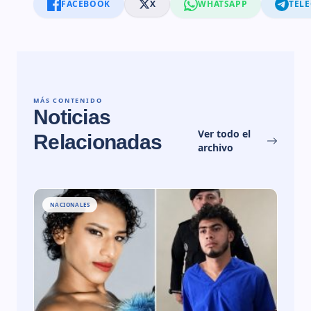
FACEBOOK
X
WHATSAPP
TEL
MÁS CONTENIDO
Noticias
Ver todo el
Relacionadas
archivo
NACIONALES