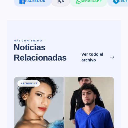
FACEBOOK
X
WHATSAPP
TEL
MÁS CONTENIDO
Noticias
Ver todo el
Relacionadas
archivo
NACIONALES