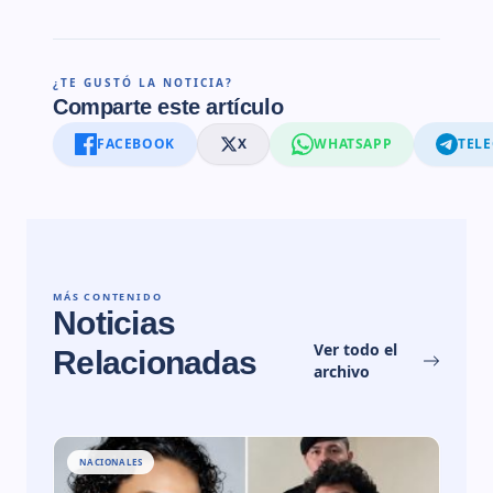
¿TE GUSTÓ LA NOTICIA?
Comparte este artículo
FACEBOOK
X
WHATSAPP
TEL
MÁS CONTENIDO
Noticias
Ver todo el
Relacionadas
archivo
NACIONALES