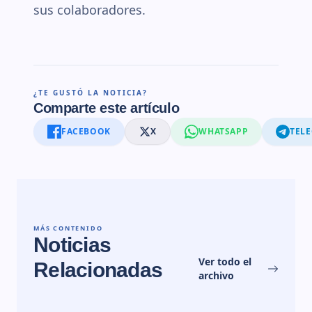
sus colaboradores.
¿TE GUSTÓ LA NOTICIA?
Comparte este artículo
FACEBOOK
X
WHATSAPP
TEL
MÁS CONTENIDO
Noticias
Ver todo el
Relacionadas
archivo