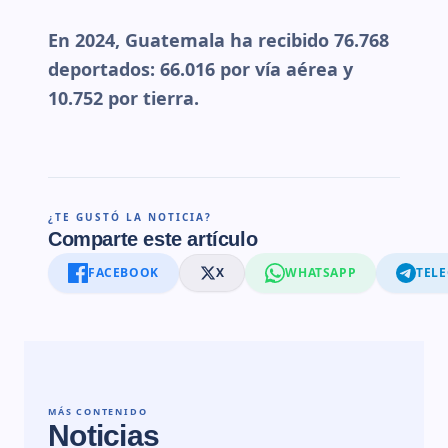
En 2024, Guatemala ha recibido 76.768
deportados: 66.016 por vía aérea y
10.752 por tierra.
¿TE GUSTÓ LA NOTICIA?
Comparte este artículo
FACEBOOK
X
WHATSAPP
TEL
MÁS CONTENIDO
Noticias