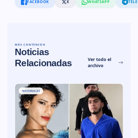
FACEBOOK
X
WHATSAPP
TEL
MÁS CONTENIDO
Noticias
Ver todo el
Relacionadas
archivo
NACIONALES