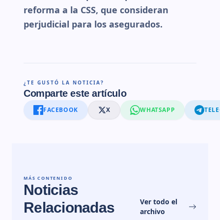
reforma a la CSS, que consideran
perjudicial para los asegurados.
¿TE GUSTÓ LA NOTICIA?
Comparte este artículo
FACEBOOK
X
WHATSAPP
TEL
MÁS CONTENIDO
Noticias
Ver todo el
Relacionadas
archivo