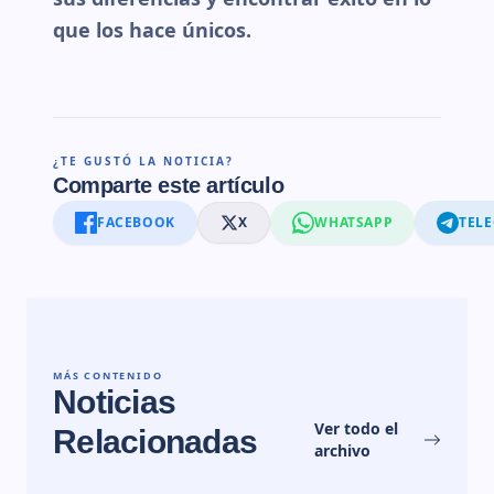
que los hace únicos.
¿TE GUSTÓ LA NOTICIA?
Comparte este artículo
FACEBOOK
X
WHATSAPP
TEL
MÁS CONTENIDO
Noticias
Ver todo el
Relacionadas
archivo