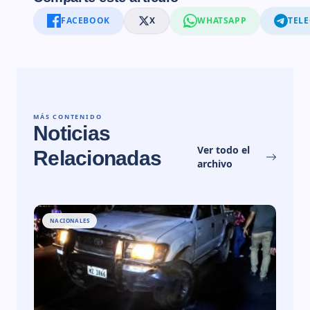
FACEBOOK
X
WHATSAPP
TEL
MÁS CONTENIDO
Noticias
Ver todo el
Relacionadas
archivo
NACIONALES