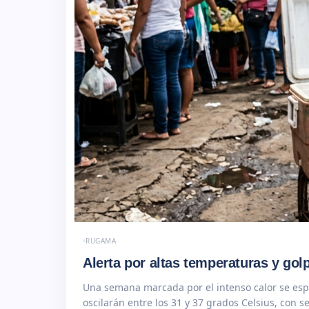
RUGAMA
Alerta por altas temperaturas y gol
Una semana marcada por el intenso calor se espe
oscilarán entre los 31 y 37 grados Celsius, con