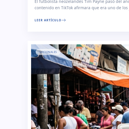
El futbolista neozelandés Tim Payne pasó del an
contenido en TikTok afirmara que era uno de lo
LEER ARTÍCULO
NACIONALES