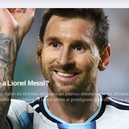
o a Lionel Messi?
 del Balón de Oro han desatado un intenso debate entre los aficiona
ible candidatura de Lionel Messi al prestigioso galardón. Hace alg