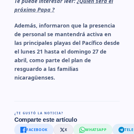
Te puede interesar leer:
¿Quién será el
próximo Papa ?
Además, informaron que la presencia
de personal se mantendrá activa en
las principales playas del Pacífico desde
el lunes 21 hasta el domingo 27 de
abril, como parte del plan de
resguardo a las familias
nicaragüenses.
¿TE GUSTÓ LA NOTICIA?
Comparte este artículo
FACEBOOK
X
WHATSAPP
TEL