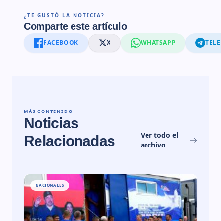
¿TE GUSTÓ LA NOTICIA?
Comparte este artículo
FACEBOOK
X
WHATSAPP
TEL
MÁS CONTENIDO
Noticias
Ver todo el
Relacionadas
archivo
NACIONALES