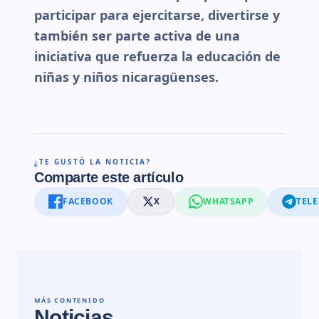
participar para ejercitarse, divertirse y
también ser parte activa de una
iniciativa que refuerza la educación de
niñas y niños nicaragüenses.
¿TE GUSTÓ LA NOTICIA?
Comparte este artículo
FACEBOOK
X
WHATSAPP
TEL
MÁS CONTENIDO
Noticias