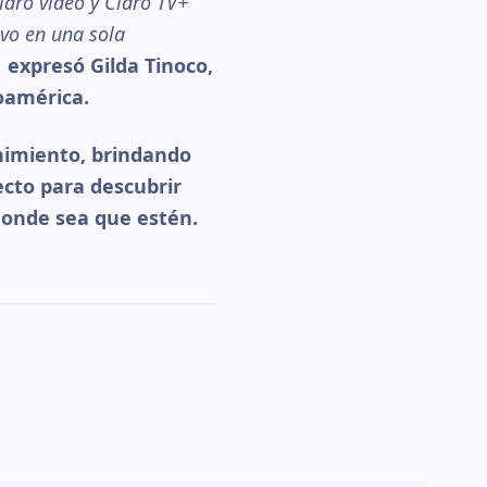
laro video y Claro TV+
ivo en una sola
,
expresó Gilda Tinoco,
oamérica.
enimiento, brindando
fecto para descubrir
 donde sea que estén.