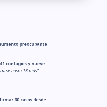
n aumento preocupante
241 contagios y nueve
erarse hasta 18 más”
,
nfirmar 60 casos desde