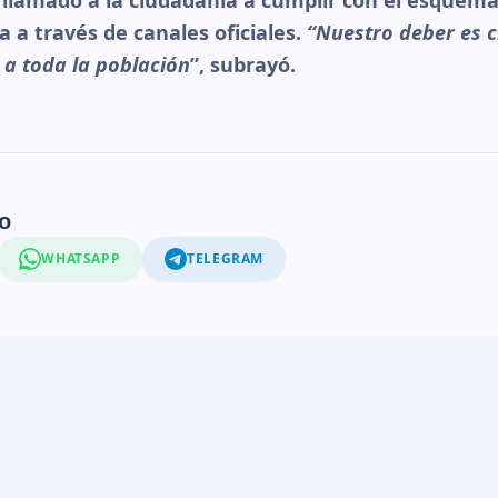
 llamado a la ciudadanía a cumplir con el esquem
a través de canales oficiales.
“Nuestro deber es c
 a toda la población
”, subrayó.
o
WHATSAPP
TELEGRAM