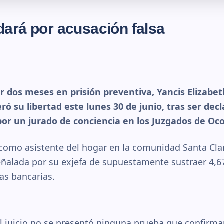
ará por acusación falsa
r dos meses en prisión preventiva, Yancis Elizabe
ró su libertad este lunes 30 de junio, tras ser dec
por un jurado de conciencia en los Juzgados de Oc
 como asistente del hogar en la comunidad Santa Cla
eñalada por su exjefa de supuestamente sustraer 4,67
tas bancarias.
 juicio no se presentó ninguna prueba que confirmar