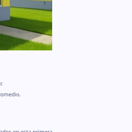
r.
romedio.
nados en esta primera