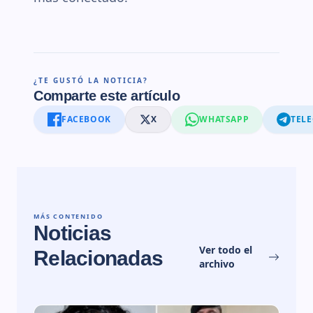
¿TE GUSTÓ LA NOTICIA?
Comparte este artículo
FACEBOOK
X
WHATSAPP
TEL
MÁS CONTENIDO
Noticias
Ver todo el
Relacionadas
archivo