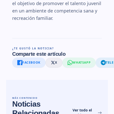
el objetivo de promover el talento juvenil
en un ambiente de competencia sana y
recreación familiar.
¿TE GUSTÓ LA NOTICIA?
Comparte este artículo
FACEBOOK
X
WHATSAPP
TEL
MÁS CONTENIDO
Noticias
Ver todo el
Relacionadas