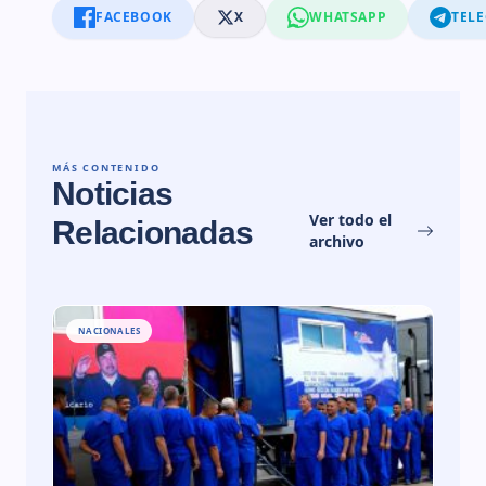
FACEBOOK
X
WHATSAPP
TEL
MÁS CONTENIDO
Noticias
Ver todo el
Relacionadas
archivo
NACIONALES