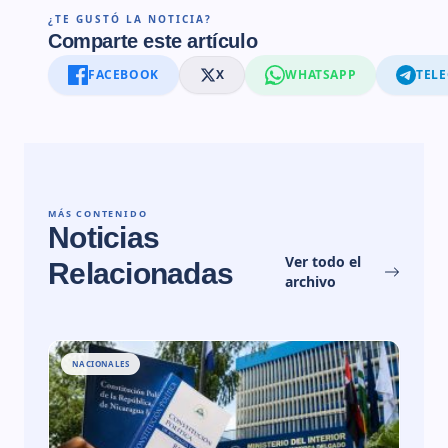
¿TE GUSTÓ LA NOTICIA?
Comparte este artículo
FACEBOOK
X
WHATSAPP
TEL
MÁS CONTENIDO
Noticias
Ver todo el
Relacionadas
archivo
NACIONALES