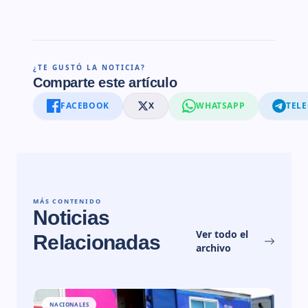
¿TE GUSTÓ LA NOTICIA?
Comparte este artículo
FACEBOOK
X
WHATSAPP
TEL
MÁS CONTENIDO
Noticias
Ver todo el
Relacionadas
archivo
NACIONALES