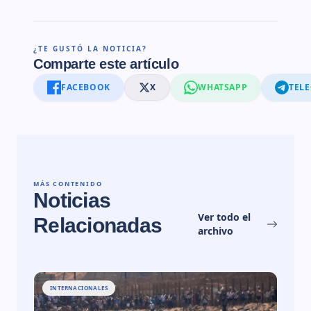
¿TE GUSTÓ LA NOTICIA?
Comparte este artículo
FACEBOOK
X
WHATSAPP
TEL
MÁS CONTENIDO
Noticias
Ver todo el
Relacionadas
archivo
INTERNACIONALES