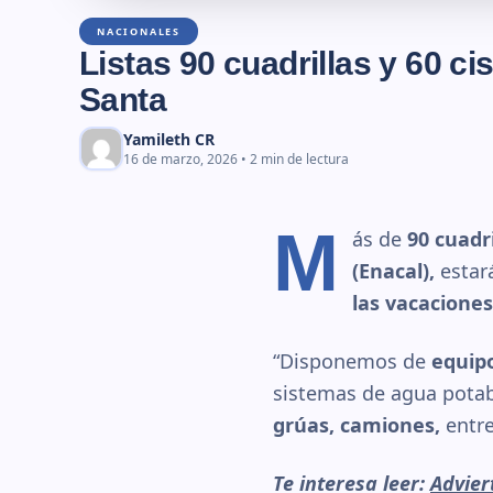
NACIONALES
Listas 90 cuadrillas y 60 
Santa
Yamileth CR
16 de marzo, 2026 • 2 min de lectura
M
ás de
90 cuadr
(Enacal),
estará
las vacacione
“Disponemos de
equipo
sistemas de agua potab
grúas, camiones,
entre
Te interesa leer:
Advier