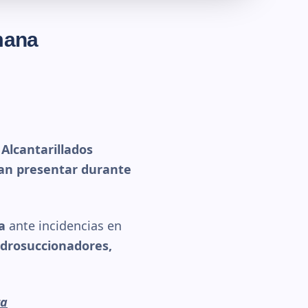
mana
Alcantarillados
an presentar durante
a
ante incidencias en
idrosuccionadores,
ta