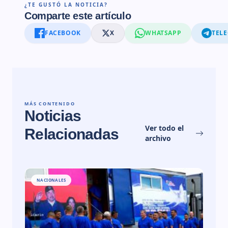
¿TE GUSTÓ LA NOTICIA?
Comparte este artículo
FACEBOOK
X
WHATSAPP
TEL
MÁS CONTENIDO
Noticias
Ver todo el
Relacionadas
archivo
NACIONALES