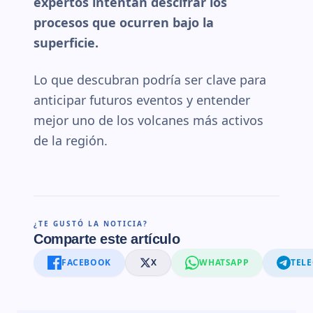
expertos intentan descifrar los
procesos que ocurren bajo la
superficie.
Lo que descubran podría ser clave para
anticipar futuros eventos y entender
mejor uno de los volcanes más activos
de la región.
¿TE GUSTÓ LA NOTICIA?
Comparte este artículo
FACEBOOK
X
WHATSAPP
TEL