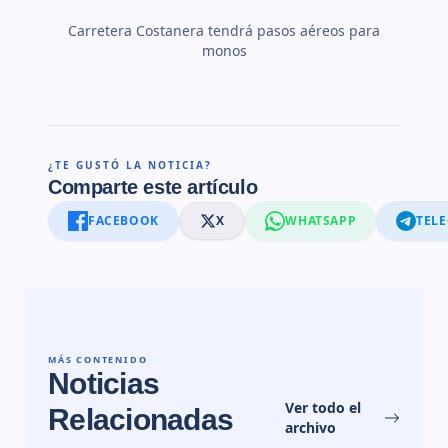
Carretera Costanera tendrá pasos aéreos para
monos
¿TE GUSTÓ LA NOTICIA?
Comparte este artículo
FACEBOOK
X
WHATSAPP
TEL
MÁS CONTENIDO
Noticias
Ver todo el
Relacionadas
archivo