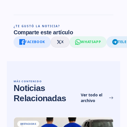
¿TE GUSTÓ LA NOTICIA?
Comparte este artículo
FACEBOOK
X
WHATSAPP
TEL
MÁS CONTENIDO
Noticias
Ver todo el
Relacionadas
archivo
DESTACADAS