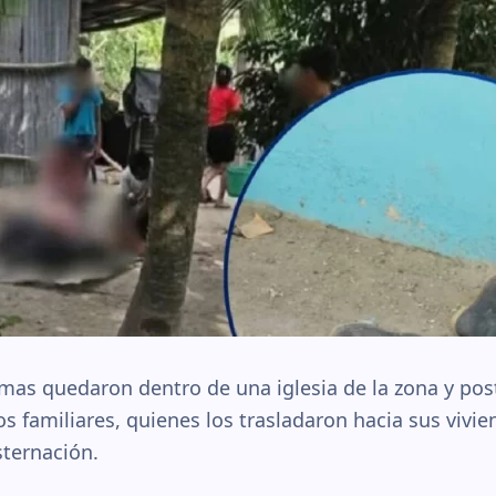
timas quedaron dentro de una iglesia de la zona y po
os familiares, quienes los trasladaron hacia sus viv
sternación.