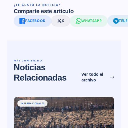
¿TE GUSTÓ LA NOTICIA?
Comparte este artículo
FACEBOOK
X
WHATSAPP
TEL
MÁS CONTENIDO
Noticias
Ver todo el
Relacionadas
archivo
INTERNACIONALES