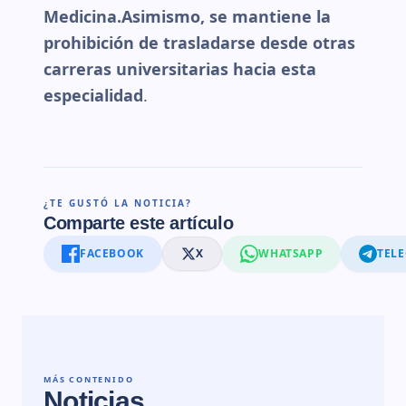
Medicina.Asimismo, se mantiene la
prohibición de trasladarse desde otras
carreras universitarias hacia esta
especialidad
.
¿TE GUSTÓ LA NOTICIA?
Comparte este artículo
FACEBOOK
X
WHATSAPP
TEL
MÁS CONTENIDO
Noticias