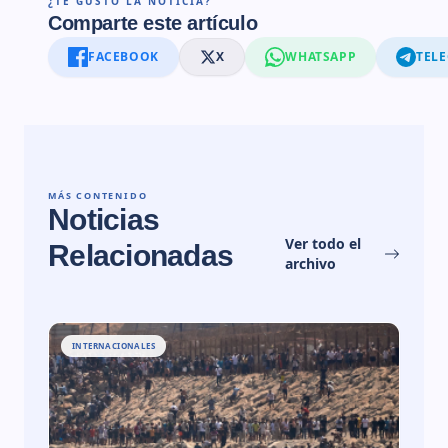
¿TE GUSTÓ LA NOTICIA?
Comparte este artículo
FACEBOOK
X
WHATSAPP
TEL
MÁS CONTENIDO
Noticias
Ver todo el
Relacionadas
archivo
INTERNACIONALES