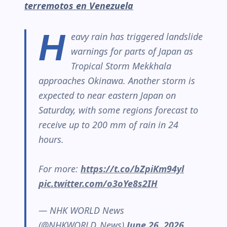
terremotos en Venezuela
H
eavy rain has triggered landslide
warnings for parts of Japan as
Tropical Storm Mekkhala
approaches Okinawa. Another storm is
expected to near eastern Japan on
Saturday, with some regions forecast to
receive up to 200 mm of rain in 24
hours.
For more:
https://t.co/bZpiKm94yl
pic.twitter.com/o3oYe8s2IH
— NHK WORLD News
(@NHKWORLD_News)
June 26, 2026