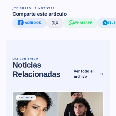
¿TE GUSTÓ LA NOTICIA?
Comparte este artículo
FACEBOOK
X
WHATSAPP
TEL
MÁS CONTENIDO
Noticias
Ver todo el
Relacionadas
archivo
NACIONALES