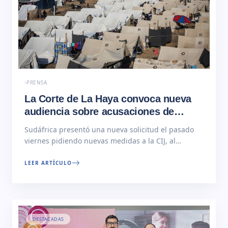
PRENSA
La Corte de La Haya convoca nueva
audiencia sobre acusaciones de
genocidio en Gaza
Sudáfrica presentó una nueva solicitud el pasado
viernes pidiendo nuevas medidas a la CIJ, al
considerar que la ofensiva del Ejército israelí en
Rafah “equivale a un cambio” en la situación en
LEER ARTÍCULO
Gaza. La Corte Internacional de Justicia (CIJ),
máximo tribunal de Naciones Unidas, tiene
programada para este jueves y… Read More
DESTACADAS