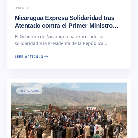
PRENSA
Nicaragua Expresa Solidaridad tras
Atentado contra el Primer Ministro
Eslovaco
El Gobierno de Nicaragua ha expresado su
solidaridad a la Presidenta de la República
Eslovaca, Zuzana Čaputová, luego del atentado
contra el Primer Ministro eslovaco, Robert Fico. A
LEER ARTÍCULO
continuación nota de prensa integra:… Read More
DESTACADAS