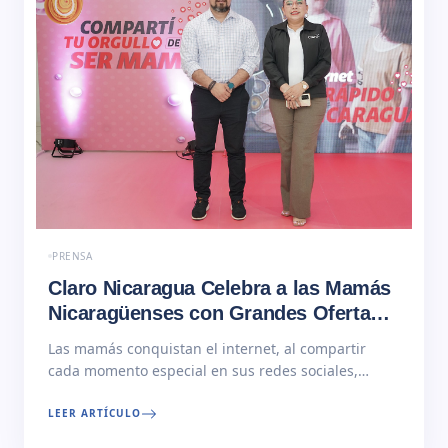
PRENSA
Claro Nicaragua Celebra a las Mamás
Nicaragüenses con Grandes Ofertas y
Sorpresas Especiales
Las mamás conquistan el internet, al compartir
cada momento especial en sus redes sociales,
donde muestran lo orgullosas que están de ser
mamás. Además, sus hijos, también comparten el
LEER ARTÍCULO
orgullo que tienen por su mamá al postear las