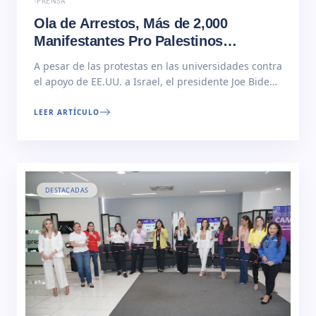
PRENSA
Ola de Arrestos, Más de 2,000
Manifestantes Pro Palestinos
Detenidos en EE.UU
A pesar de las protestas en las universidades contra
el apoyo de EE.UU. a Israel, el presidente Joe Biden,
ha condenado las manifestaciones en centros
universitarios. Más de 2.000 manifestantes pro
LEER ARTÍCULO
palestinos han sido arrestados en Estados Unidos
desde el inicio de las acampadas y protestas en
varias… Read More
DESTACADAS