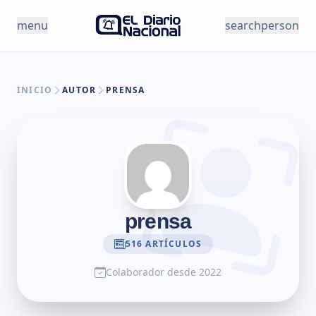
Saltar al contenido
menu
search
person
INICIO
AUTOR
PRENSA
prensa
516 ARTÍCULOS
Colaborador desde 2022