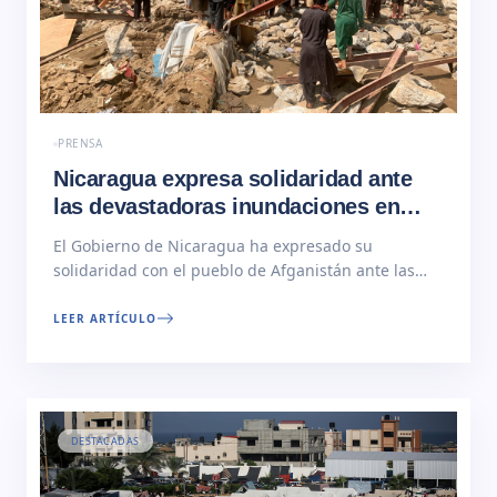
PRENSA
Nicaragua expresa solidaridad ante
las devastadoras inundaciones en
Afganistán
El Gobierno de Nicaragua ha expresado su
solidaridad con el pueblo de Afganistán ante las
recientes inundaciones que han causado
devastación y pérdidas significativas. A
LEER ARTÍCULO
continuación nota de prensa integra:
HermanoMullah Hibatullah AkhundzadaLíder
Supremodel Emirato Islámico de AfganistánSus
Manos Estimado Hermano :… Read More
DESTACADAS