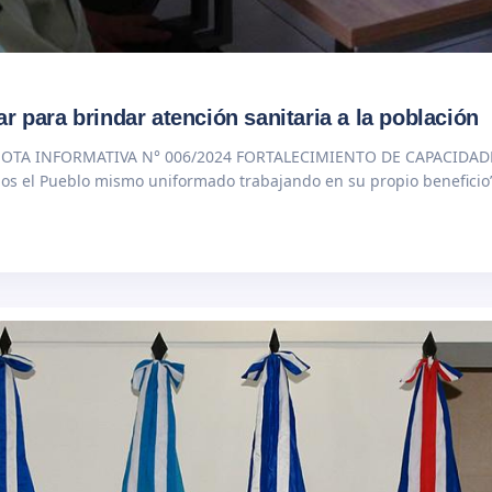
Capacitación a cuerpo médico militar para brindar atención sanitaria a la población
 NOTA INFORMATIVA N° 006/2024 FORTALECIMIENTO DE CAPACIDADES
 el Pueblo mismo uniformado trabajando en su propio beneficio”, 