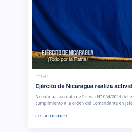
PRENSA
Ejército de Nicaragua realiza activi
A continuación nota de Prensa N° 054/2024 del
cumplimiento a la orden del Comandante en Jefe d
More
LEER ARTÍCULO