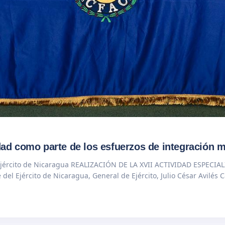
dad como parte de los esfuerzos de integración mi
 ejército de Nicaragua REALIZACIÓN DE LA XVII ACTIVIDAD ESPECI
el Ejército de Nicaragua, General de Ejército, Julio César Avilés C