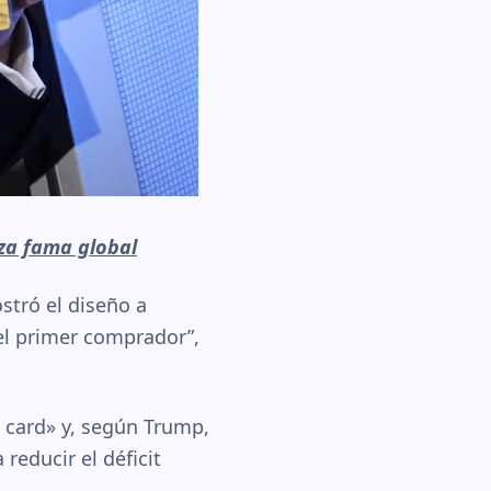
za fama global
stró el diseño a
el primer comprador”,
n card» y, según Trump,
reducir el déficit