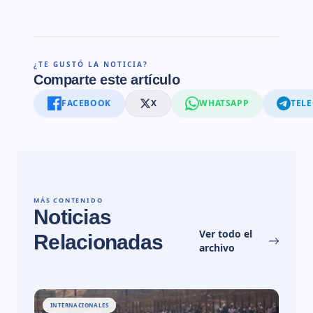
¿TE GUSTÓ LA NOTICIA?
Comparte este artículo
FACEBOOK
X
WHATSAPP
TEL
MÁS CONTENIDO
Noticias
Ver todo el
Relacionadas
archivo
INTERNACIONALES